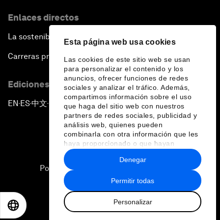
Enlaces directos
La sostenibilidad en el Foro
Esta página web usa cookies
Carreras profesionales
Las cookies de este sitio web se usan
para personalizar el contenido y los
anuncios, ofrecer funciones de redes
Ediciones en otros idiomas
sociales y analizar el tráfico. Además,
compartimos información sobre el uso
EN
ES
中文
日本語
▪
▪
▪
que haga del sitio web con nuestros
partners de redes sociales, publicidad y
análisis web, quienes pueden
combinarla con otra información que les
haya proporcionado o que hayan
recopilado a partir del uso que haya
Denegar
hecho de sus servicios.
Política de privacidad y normas de uso
Permitir todas
Sitemap
Personalizar
©
2026
Foro Económico Mundial
EN
ES
中文
日本語