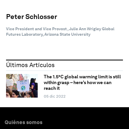
Peter Schlosser
Vice President and Vice Provost , Julie Ann Wrigley Global
Futures Laboratory, Arizona State University
Últimos Artículos
The 1.5°C global warming limit is still
within grasp – here's how we can
reach it
05 dic 2022
Quiénes somos