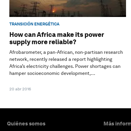
TRANSICIÓN ENERGÉTICA
How can Africa make its power
supply more reliable?
Afrobarometer, a pan-African, non-partisan research
network, recently released a report highlighting
Africa’s electricity challenges. Power shortages can
hamper socioeconomic development,...
20 abr 2016
Quiénes somos
Más inform