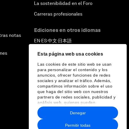
La sostenibilidad en el Foro
Carreras profesionales
Ediciones en otros idiomas
tras notas
EN
ES
中文
日本語
▪
▪
▪
ines
Esta página web usa cookies
Las cookies de este sitio web se usan
para personalizar el contenido y los
anuncios, ofrecer funciones de redes
sociales y analizar el tráfico. Además,
compartimos información sobre el uso
que haga del sitio web con nuestros
partners de redes sociales, publicidad y
análisis web, quienes pueden
combinarla con otra información que les
Denegar
haya proporcionado o que hayan
recopilado a partir del uso que haya
hecho de sus servicios.
Permitir todas