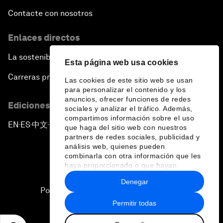
Contacte con nosotros
Enlaces directos
La sostenibilidad en el Foro
Esta página web usa cookies
Carreras profesionales
Las cookies de este sitio web se usan
para personalizar el contenido y los
anuncios, ofrecer funciones de redes
Ediciones en otros idiomas
sociales y analizar el tráfico. Además,
compartimos información sobre el uso
EN
ES
中文
日本語
▪
▪
▪
que haga del sitio web con nuestros
partners de redes sociales, publicidad y
análisis web, quienes pueden
combinarla con otra información que les
haya proporcionado o que hayan
recopilado a partir del uso que haya
Denegar
hecho de sus servicios.
Política de privacidad y normas de uso
Permitir todas
Sitemap