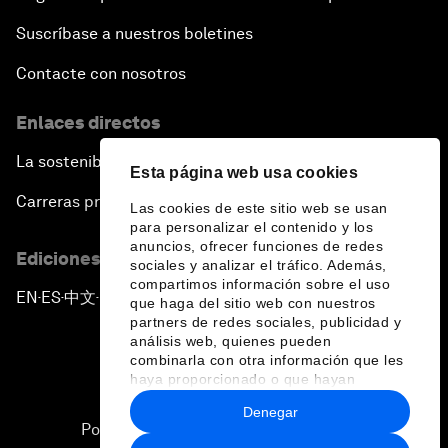
Suscríbase a nuestros boletines
Contacte con nosotros
Enlaces directos
La sostenibilidad en el Foro
Esta página web usa cookies
Carreras profesionales
Las cookies de este sitio web se usan
para personalizar el contenido y los
anuncios, ofrecer funciones de redes
Ediciones en otros idiomas
sociales y analizar el tráfico. Además,
compartimos información sobre el uso
EN
ES
中文
日本語
▪
▪
▪
que haga del sitio web con nuestros
partners de redes sociales, publicidad y
análisis web, quienes pueden
combinarla con otra información que les
haya proporcionado o que hayan
recopilado a partir del uso que haya
Denegar
hecho de sus servicios.
Política de privacidad y normas de uso