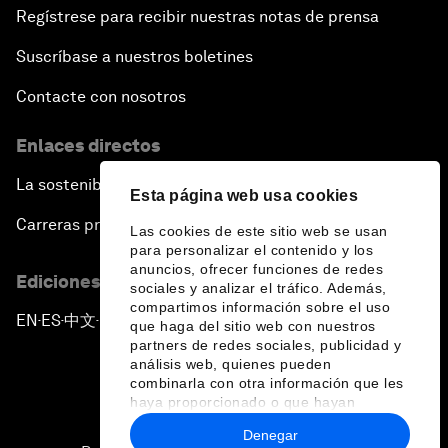
Regístrese para recibir nuestras notas de prensa
Suscríbase a nuestros boletines
Contacte con nosotros
Enlaces directos
La sostenibilidad en el Foro
Esta página web usa cookies
Carreras profesionales
Las cookies de este sitio web se usan
para personalizar el contenido y los
anuncios, ofrecer funciones de redes
Ediciones en otros idiomas
sociales y analizar el tráfico. Además,
compartimos información sobre el uso
EN
ES
中文
日本語
▪
▪
▪
que haga del sitio web con nuestros
partners de redes sociales, publicidad y
análisis web, quienes pueden
combinarla con otra información que les
haya proporcionado o que hayan
recopilado a partir del uso que haya
Denegar
hecho de sus servicios.