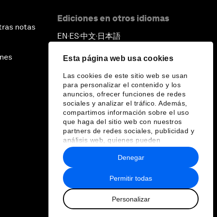
Ediciones en otros idiomas
tras notas
EN
ES
中文
日本語
▪
▪
▪
ines
Esta página web usa cookies
Las cookies de este sitio web se usan
para personalizar el contenido y los
anuncios, ofrecer funciones de redes
sociales y analizar el tráfico. Además,
compartimos información sobre el uso
que haga del sitio web con nuestros
partners de redes sociales, publicidad y
análisis web, quienes pueden
combinarla con otra información que les
Denegar
haya proporcionado o que hayan
recopilado a partir del uso que haya
hecho de sus servicios.
Permitir todas
Personalizar