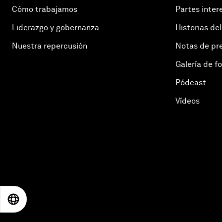
Cómo trabajamos
Partes inter
Liderazgo y gobernanza
Historias del
Nuestra repercusión
Notas de pr
Galería de f
Pódcast
Vídeos
EN
ES
中文
日本語