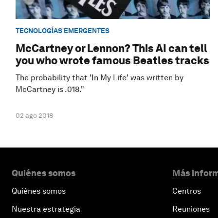
TECNOLOGÍAS EMERGENTES
McCartney or Lennon? This AI can tell
you who wrote famous Beatles tracks
The probability that 'In My Life' was written by
McCartney is .018."
02 ago 2018
Quiénes somos
Más inform
Quiénes somos
Centros
Nuestra estrategia
Reuniones