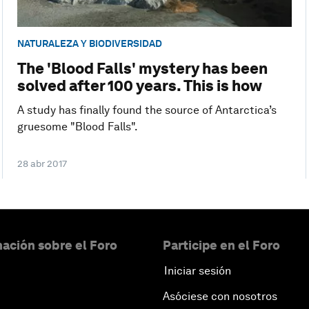
NATURALEZA Y BIODIVERSIDAD
The 'Blood Falls' mystery has been
solved after 100 years. This is how
A study has finally found the source of Antarctica’s
gruesome "Blood Falls".
28 abr 2017
ación sobre el Foro
Participe en el Foro
Iniciar sesión
Asóciese con nosotros