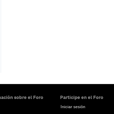
ación sobre el Foro
Participe en el Foro
Iniciar sesión