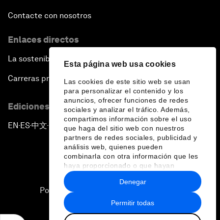
Contacte con nosotros
Enlaces directos
La sostenibilidad en el Foro
Esta página web usa cookies
Carreras profesionales
Las cookies de este sitio web se usan
para personalizar el contenido y los
anuncios, ofrecer funciones de redes
Ediciones en otros idiomas
sociales y analizar el tráfico. Además,
compartimos información sobre el uso
EN
ES
中文
日本語
▪
▪
▪
que haga del sitio web con nuestros
partners de redes sociales, publicidad y
análisis web, quienes pueden
combinarla con otra información que les
haya proporcionado o que hayan
recopilado a partir del uso que haya
Denegar
hecho de sus servicios.
Política de privacidad y normas de uso
Permitir todas
Sitemap