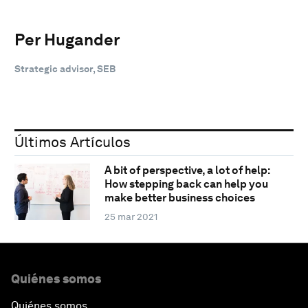
Per Hugander
Strategic advisor, SEB
Últimos Artículos
A bit of perspective, a lot of help:
How stepping back can help you
make better business choices
25 mar 2021
Quiénes somos
Quiénes somos