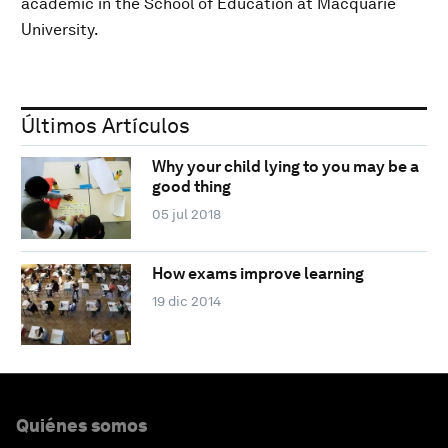
academic in the School of Education at Macquarie
University.
Últimos Artículos
Why your child lying to you may be a
good thing
05 jul 2018
How exams improve learning
19 dic 2014
Quiénes somos