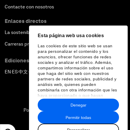
Contacte con nosotros
Enlaces directos
La sostenibilidad en el Foro
Esta página web usa cookies
Carreras profesionales
Las cookies de este sitio web se usan
para personalizar el contenido y los
anuncios, ofrecer funciones de redes
Ediciones en otros idiomas
sociales y analizar el tráfico. Además,
compartimos información sobre el uso
EN
ES
中文
日本語
▪
▪
▪
que haga del sitio web con nuestros
partners de redes sociales, publicidad y
análisis web, quienes pueden
combinarla con otra información que les
haya proporcionado o que hayan
recopilado a partir del uso que haya
Denegar
hecho de sus servicios.
Política de privacidad y normas de uso
Permitir todas
Sitemap
Personalizar