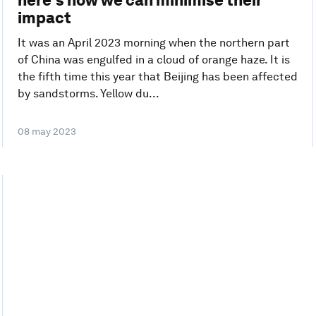
here's how we can minimise their
impact
It was an April 2023 morning when the northern part
of China was engulfed in a cloud of orange haze. It is
the fifth time this year that Beijing has been affected
by sandstorms. Yellow du...
08 may 2023