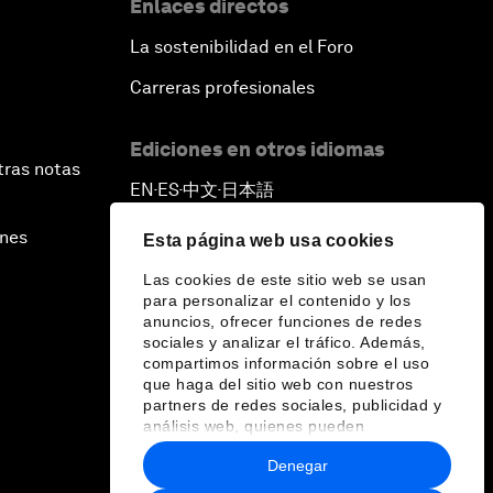
Enlaces directos
La sostenibilidad en el Foro
Carreras profesionales
Ediciones en otros idiomas
tras notas
EN
ES
中文
日本語
▪
▪
▪
ines
Esta página web usa cookies
Las cookies de este sitio web se usan
para personalizar el contenido y los
anuncios, ofrecer funciones de redes
sociales y analizar el tráfico. Además,
compartimos información sobre el uso
que haga del sitio web con nuestros
partners de redes sociales, publicidad y
análisis web, quienes pueden
combinarla con otra información que les
Denegar
haya proporcionado o que hayan
recopilado a partir del uso que haya