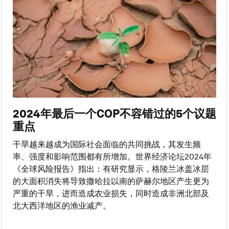
2024年最后一个COP不容错过的5个议题
重点
干旱越来越成为国际社会面临的共同挑战，其发生频
率、强度和影响范围都有所增加。世界经济论坛2024年
《全球风险报告》指出：有研究显示，格陵兰冰盖冰层
的大面积消失将导致撒哈拉以南的萨赫尔地区产生更为
严重的干旱，进而造成农业损失，同时造成非洲北部及
北大西洋地区的渔业减产。