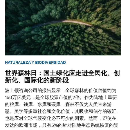
NATURALEZA Y BIODIVERSIDAD
世界森林日：国土绿化应走进全民化、创
新化、国际化的新阶段
波士顿咨询公司的报告显示，全球森林的价值估值约为
150万亿美元，是全球股票市值的2倍。作为陆地上重要
的粮库、钱库、水库和碳库，森林不仅为人类带来游
憩、美学等多重社会和文化价值，其吸收和储存的碳汇
也是应对全球气候变化必不可少的因素。然而，即使在
发达的欧洲市场，只有5%的针对陆地生态系统恢复的资