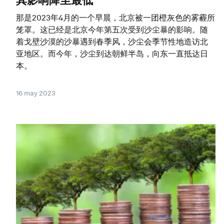
其影响降至最低
那是2023年4月的一个早晨，北京被一团橙灰色的雾霾所
笼罩。这已经是北京今年第五次受到沙尘暴的影响。随
着戈壁沙漠的沙暴遇到春季风，沙尘会季节性地造访北
亚地区。而今年，沙尘到达朝鲜半岛，向东一直抵达日
本。
16 may 2023