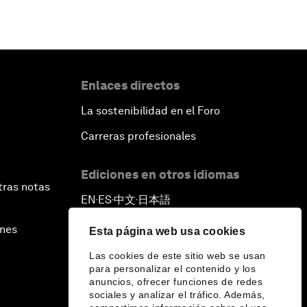
Enlaces directos
La sostenibilidad en el Foro
Carreras profesionales
Ediciones en otros idiomas
tras notas
EN
ES
中文
日本語
▪
▪
▪
ines
Esta página web usa cookies
Las cookies de este sitio web se usan
para personalizar el contenido y los
anuncios, ofrecer funciones de redes
sociales y analizar el tráfico. Además,