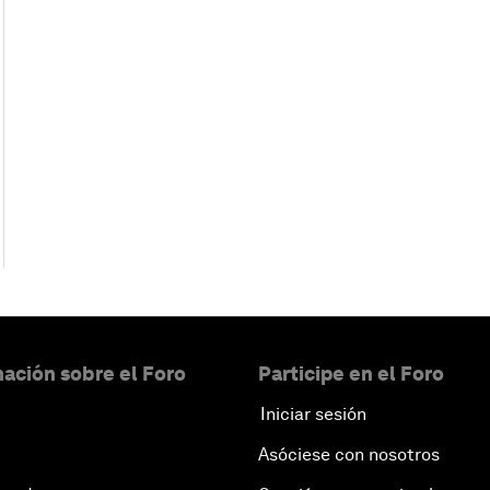
ación sobre el Foro
Participe en el Foro
Iniciar sesión
Asóciese con nosotros