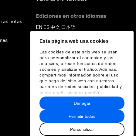
Ediciones en otros idiomas
tras notas
EN
ES
中文
日本語
▪
▪
▪
ines
Esta página web usa cookies
Las cookies de este sitio web se usan
para personalizar el contenido y los
anuncios, ofrecer funciones de redes
sociales y analizar el tráfico. Además,
compartimos información sobre el uso
que haga del sitio web con nuestros
partners de redes sociales, publicidad y
análisis web, quienes pueden
combinarla con otra información que les
Denegar
haya proporcionado o que hayan
recopilado a partir del uso que haya
hecho de sus servicios.
Permitir todas
Personalizar