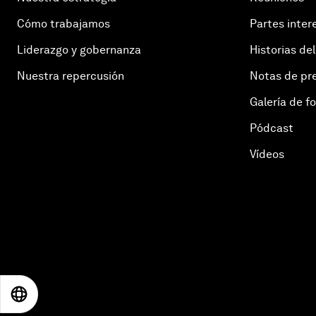
Cómo trabajamos
Partes inter
Liderazgo y gobernanza
Historias del
Nuestra repercusión
Notas de pr
Galería de f
Pódcast
Vídeos
EN
ES
中文
日本語