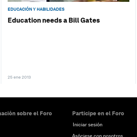
EDUCACIÓN Y HABILIDADES
Education needs a Bill Gates
25 ene 2013
ación sobre el Foro
Participe en el Foro
Iniciar sesión
Asóciese con nosotros