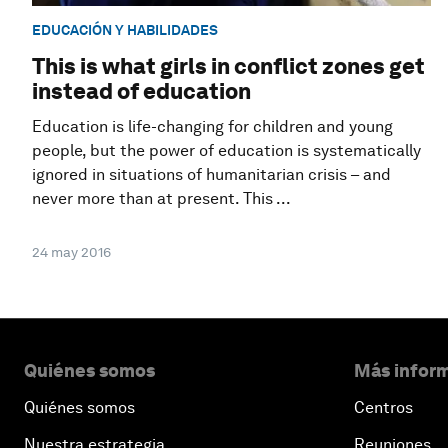
EDUCACIÓN Y HABILIDADES
This is what girls in conflict zones get
instead of education
Education is life-changing for children and young
people, but the power of education is systematically
ignored in situations of humanitarian crisis – and
never more than at present. This ...
24 may 2016
Quiénes somos
Más inform
Quiénes somos
Centros
Nuestra estrategia
Reuniones