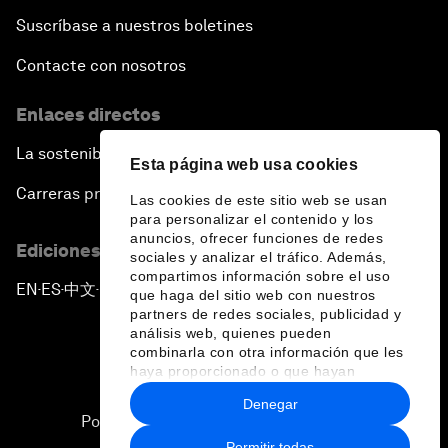
Suscríbase a nuestros boletines
Contacte con nosotros
Enlaces directos
La sostenibilidad en el Foro
Esta página web usa cookies
Carreras profesionales
Las cookies de este sitio web se usan
para personalizar el contenido y los
anuncios, ofrecer funciones de redes
Ediciones en otros idiomas
sociales y analizar el tráfico. Además,
compartimos información sobre el uso
EN
ES
中文
日本語
▪
▪
▪
que haga del sitio web con nuestros
partners de redes sociales, publicidad y
análisis web, quienes pueden
combinarla con otra información que les
haya proporcionado o que hayan
recopilado a partir del uso que haya
Denegar
hecho de sus servicios.
Política de privacidad y normas de uso
Permitir todas