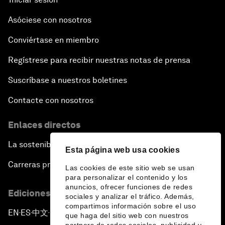
Asóciese con nosotros
Conviértase en miembro
Regístrese para recibir nuestras notas de prensa
Suscríbase a nuestros boletines
Contacte con nosotros
Enlaces directos
La sostenibilidad en el Foro
Esta página web usa cookies
Carreras profesionales
Las cookies de este sitio web se usan
para personalizar el contenido y los
anuncios, ofrecer funciones de redes
Ediciones en otros idiomas
sociales y analizar el tráfico. Además,
compartimos información sobre el uso
EN
ES
中文
日本語
▪
▪
▪
que haga del sitio web con nuestros