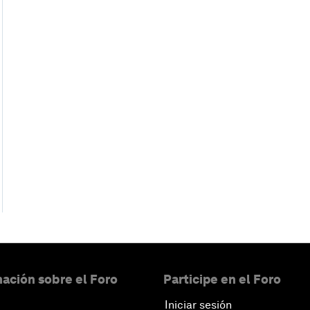
ación sobre el Foro
Participe en el Foro
Iniciar sesión