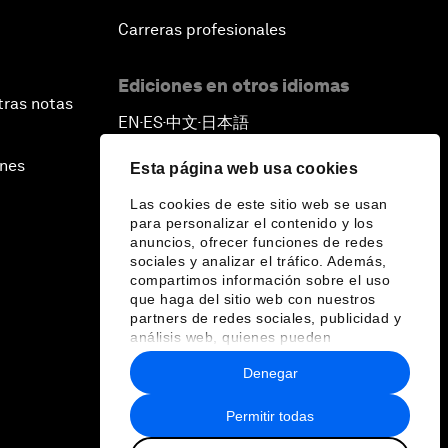
Carreras profesionales
Ediciones en otros idiomas
tras notas
EN
ES
中文
日本語
▪
▪
▪
ines
Esta página web usa cookies
Las cookies de este sitio web se usan
para personalizar el contenido y los
anuncios, ofrecer funciones de redes
sociales y analizar el tráfico. Además,
compartimos información sobre el uso
que haga del sitio web con nuestros
partners de redes sociales, publicidad y
análisis web, quienes pueden
combinarla con otra información que les
Denegar
haya proporcionado o que hayan
recopilado a partir del uso que haya
hecho de sus servicios.
Permitir todas