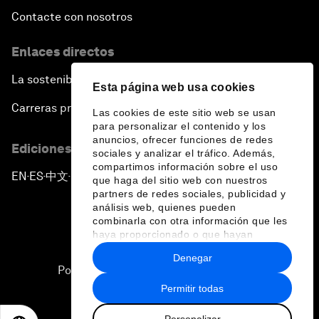
Contacte con nosotros
Enlaces directos
La sostenibilidad en el Foro
Esta página web usa cookies
Carreras profesionales
Las cookies de este sitio web se usan
para personalizar el contenido y los
anuncios, ofrecer funciones de redes
Ediciones en otros idiomas
sociales y analizar el tráfico. Además,
compartimos información sobre el uso
EN
ES
中文
日本語
▪
▪
▪
que haga del sitio web con nuestros
partners de redes sociales, publicidad y
análisis web, quienes pueden
combinarla con otra información que les
haya proporcionado o que hayan
recopilado a partir del uso que haya
Denegar
hecho de sus servicios.
Política de privacidad y normas de uso
Permitir todas
Sitemap
Personalizar