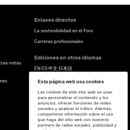
Enlaces directos
La sostenibilidad en el Foro
Carreras profesionales
Ediciones en otros idiomas
tras notas
EN
ES
中文
日本語
▪
▪
▪
ines
Esta página web usa cookies
Las cookies de este sitio web se usan
para personalizar el contenido y los
anuncios, ofrecer funciones de redes
sociales y analizar el tráfico. Además,
compartimos información sobre el uso
que haga del sitio web con nuestros
partners de redes sociales, publicidad y