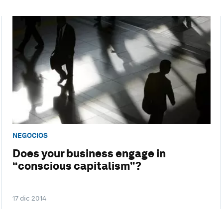
NEGOCIOS
Does your business engage in
“conscious capitalism”?
17 dic 2014