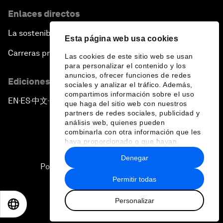
Enlaces directos
La sostenibilidad en el Foro
Esta página web usa cookies
Carreras profesionales
Las cookies de este sitio web se usan
para personalizar el contenido y los
anuncios, ofrecer funciones de redes
Ediciones en otros idiomas
sociales y analizar el tráfico. Además,
compartimos información sobre el uso
EN
ES
中文
日本語
▪
▪
▪
que haga del sitio web con nuestros
partners de redes sociales, publicidad y
análisis web, quienes pueden
combinarla con otra información que les
haya proporcionado o que hayan
recopilado a partir del uso que haya
Denegar
hecho de sus servicios.
Política de privacidad y normas de uso
Permitir todas
Sitemap
Personalizar
©
2026
Foro Económico Mundial
EN
ES
中文
日本語