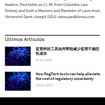
leaders. Paul holds an LL.M. from Columbia Law
School, and both a Masters and Bachelor of Laws from
Université Saint-Joseph (USJ). www.paulklimos.com
Últimos Artículos
监管科技工具如何帮助减少监管不确定
性成本
31 dic 2022
How RegTech tools can help alleviate
the cost of regulatory uncertainty
06 dic 2022