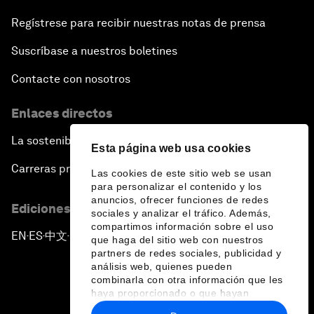
Regístrese para recibir nuestras notas de prensa
Suscríbase a nuestros boletines
Contacte con nosotros
Enlaces directos
La sostenibilidad en el Foro
Esta página web usa cookies
Carreras profesionales
Las cookies de este sitio web se usan
para personalizar el contenido y los
anuncios, ofrecer funciones de redes
Ediciones en otros idiomas
sociales y analizar el tráfico. Además,
compartimos información sobre el uso
EN
ES
中文
日本語
▪
▪
▪
que haga del sitio web con nuestros
partners de redes sociales, publicidad y
análisis web, quienes pueden
combinarla con otra información que les
haya proporcionado o que hayan
recopilado a partir del uso que haya