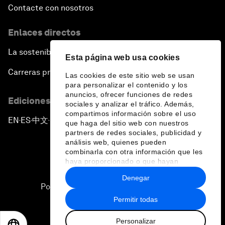
Contacte con nosotros
Enlaces directos
La sostenibilidad en el Foro
Esta página web usa cookies
Carreras profesionales
Las cookies de este sitio web se usan
para personalizar el contenido y los
anuncios, ofrecer funciones de redes
Ediciones en otros idiomas
sociales y analizar el tráfico. Además,
compartimos información sobre el uso
EN
ES
中文
日本語
▪
▪
▪
que haga del sitio web con nuestros
partners de redes sociales, publicidad y
análisis web, quienes pueden
combinarla con otra información que les
haya proporcionado o que hayan
recopilado a partir del uso que haya
Denegar
hecho de sus servicios.
Política de privacidad y normas de uso
Permitir todas
Sitemap
Personalizar
©
2026
Foro Económico Mundial
EN
ES
中文
日本語