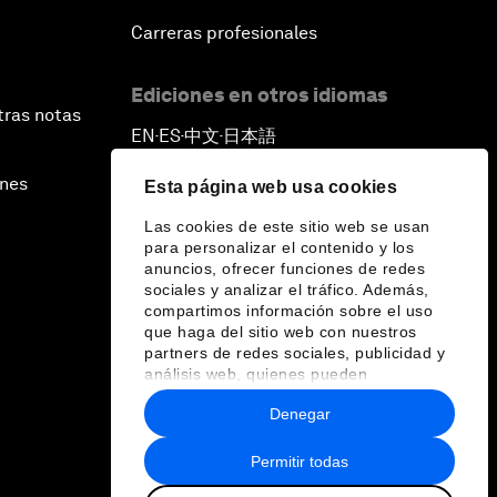
Carreras profesionales
Ediciones en otros idiomas
tras notas
EN
ES
中文
日本語
▪
▪
▪
ines
Esta página web usa cookies
Las cookies de este sitio web se usan
para personalizar el contenido y los
anuncios, ofrecer funciones de redes
sociales y analizar el tráfico. Además,
compartimos información sobre el uso
que haga del sitio web con nuestros
partners de redes sociales, publicidad y
análisis web, quienes pueden
combinarla con otra información que les
Denegar
haya proporcionado o que hayan
recopilado a partir del uso que haya
hecho de sus servicios.
Permitir todas