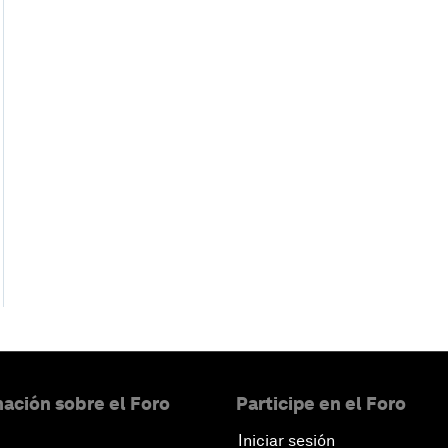
ación sobre el Foro
Participe en el Foro
Iniciar sesión