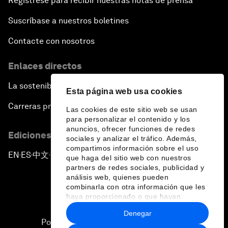
Regístrese para recibir nuestras notas de prensa
Suscríbase a nuestros boletines
Contacte con nosotros
Enlaces directos
La sostenibilidad en el Foro
Esta página web usa cookies
Carreras profesionales
Las cookies de este sitio web se usan
para personalizar el contenido y los
anuncios, ofrecer funciones de redes
Ediciones en otros idiomas
sociales y analizar el tráfico. Además,
compartimos información sobre el uso
EN
ES
中文
日本語
▪
▪
▪
que haga del sitio web con nuestros
partners de redes sociales, publicidad y
análisis web, quienes pueden
combinarla con otra información que les
haya proporcionado o que hayan
recopilado a partir del uso que haya
Denegar
hecho de sus servicios.
Política de privacidad y normas de uso