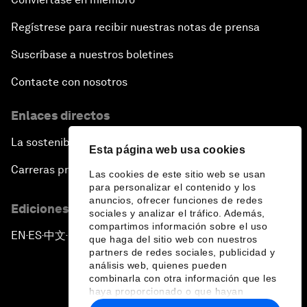
Regístrese para recibir nuestras notas de prensa
Suscríbase a nuestros boletines
Contacte con nosotros
Enlaces directos
La sostenibilidad en el Foro
Esta página web usa cookies
Carreras profesionales
Las cookies de este sitio web se usan
para personalizar el contenido y los
anuncios, ofrecer funciones de redes
Ediciones en otros idiomas
sociales y analizar el tráfico. Además,
compartimos información sobre el uso
EN
ES
中文
日本語
▪
▪
▪
que haga del sitio web con nuestros
partners de redes sociales, publicidad y
análisis web, quienes pueden
combinarla con otra información que les
haya proporcionado o que hayan
recopilado a partir del uso que haya