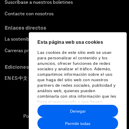
Suscríbase a nuestros boletines
Contacte con nosotros
Enlaces directos
La sostenibilidad en el Foro
Esta página web usa cookies
Carreras profesionales
Las cookies de este sitio web se usan
para personalizar el contenido y los
anuncios, ofrecer funciones de redes
Ediciones en otros idiomas
sociales y analizar el tráfico. Además,
compartimos información sobre el uso
EN
ES
中文
日本語
▪
▪
▪
que haga del sitio web con nuestros
partners de redes sociales, publicidad y
análisis web, quienes pueden
combinarla con otra información que les
haya proporcionado o que hayan
recopilado a partir del uso que haya
Denegar
hecho de sus servicios.
Política de privacidad y normas de uso
Permitir todas
Sitemap