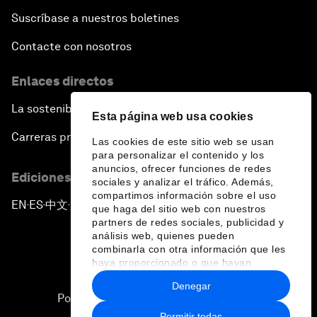
Suscríbase a nuestros boletines
Contacte con nosotros
Enlaces directos
La sostenibilidad en el Foro
Esta página web usa cookies
Carreras profesionales
Las cookies de este sitio web se usan
para personalizar el contenido y los
anuncios, ofrecer funciones de redes
Ediciones en otros idiomas
sociales y analizar el tráfico. Además,
compartimos información sobre el uso
EN
ES
中文
日本語
▪
▪
▪
que haga del sitio web con nuestros
partners de redes sociales, publicidad y
análisis web, quienes pueden
combinarla con otra información que les
haya proporcionado o que hayan
recopilado a partir del uso que haya
Denegar
hecho de sus servicios.
Política de privacidad y normas de uso
Permitir todas