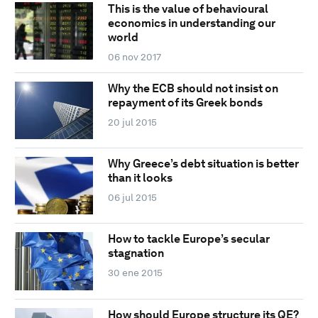
This is the value of behavioural
economics in understanding our
world
06 nov 2017
Why the ECB should not insist on
repayment of its Greek bonds
20 jul 2015
Why Greece’s debt situation is better
than it looks
06 jul 2015
How to tackle Europe’s secular
stagnation
30 ene 2015
How should Europe structure its QE?