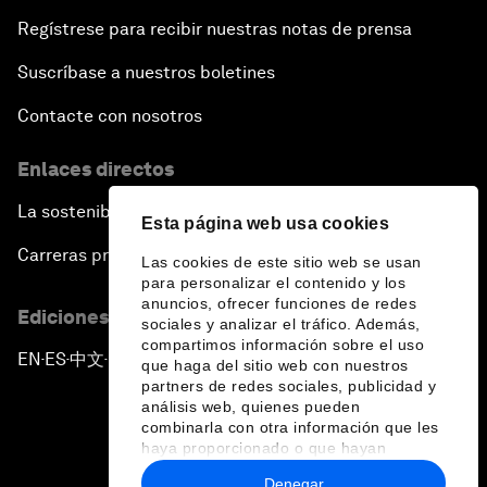
Regístrese para recibir nuestras notas de prensa
Suscríbase a nuestros boletines
Contacte con nosotros
Enlaces directos
La sostenibilidad en el Foro
Esta página web usa cookies
Carreras profesionales
Las cookies de este sitio web se usan
para personalizar el contenido y los
anuncios, ofrecer funciones de redes
Ediciones en otros idiomas
sociales y analizar el tráfico. Además,
compartimos información sobre el uso
EN
ES
中文
日本語
▪
▪
▪
que haga del sitio web con nuestros
partners de redes sociales, publicidad y
análisis web, quienes pueden
combinarla con otra información que les
haya proporcionado o que hayan
recopilado a partir del uso que haya
Denegar