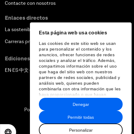
Contacte con nosotros
Enlaces directos
La sostenibilidad en el Foro
Esta página web usa cookies
Carreras profesionales
Las cookies de este sitio web se usan
para personalizar el contenido y los
anuncios, ofrecer funciones de redes
Ediciones en otros idiomas
sociales y analizar el tráfico. Además,
compartimos información sobre el uso
EN
ES
中文
日本語
▪
▪
▪
que haga del sitio web con nuestros
partners de redes sociales, publicidad y
análisis web, quienes pueden
combinarla con otra información que les
haya proporcionado o que hayan
recopilado a partir del uso que haya
Denegar
hecho de sus servicios.
Política de privacidad y normas de uso
Permitir todas
Sitemap
Personalizar
©
2026
Foro Económico Mundial
EN
ES
中文
日本語