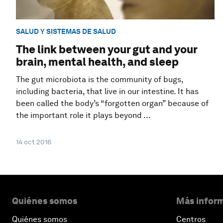
SALUD Y SISTEMAS DE SALUD
The link between your gut and your
brain, mental health, and sleep
The gut microbiota is the community of bugs,
including bacteria, that live in our intestine. It has
been called the body’s “forgotten organ” because of
the important role it plays beyond ...
14 oct 2016
Quiénes somos
Más inform
Quiénes somos
Centros