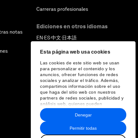
Carreras profesionales
Ediciones en otros idiomas
tras notas
EN
ES
中文
日本語
▪
▪
▪
ines
Esta página web usa cookies
Las cookies de este sitio web se usan
para personalizar el contenido y los
anuncios, ofrecer funciones de redes
sociales y analizar el tráfico. Además,
compartimos información sobre el uso
que haga del sitio web con nuestros
partners de redes sociales, publicidad y
análisis web, quienes pueden
combinarla con otra información que les
Denegar
haya proporcionado o que hayan
recopilado a partir del uso que haya
hecho de sus servicios.
Permitir todas