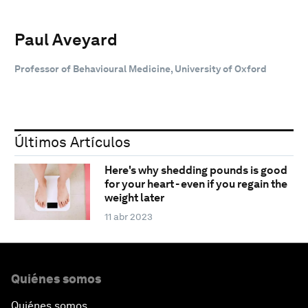
Paul Aveyard
Professor of Behavioural Medicine, University of Oxford
Últimos Artículos
Here's why shedding pounds is good
for your heart - even if you regain the
weight later
11 abr 2023
Quiénes somos
Quiénes somos