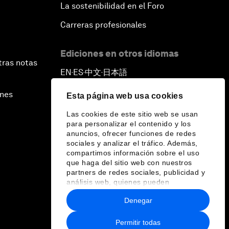
La sostenibilidad en el Foro
Carreras profesionales
Ediciones en otros idiomas
tras notas
EN
ES
中文
日本語
▪
▪
▪
ines
Esta página web usa cookies
Las cookies de este sitio web se usan
para personalizar el contenido y los
anuncios, ofrecer funciones de redes
sociales y analizar el tráfico. Además,
compartimos información sobre el uso
que haga del sitio web con nuestros
partners de redes sociales, publicidad y
análisis web, quienes pueden
combinarla con otra información que les
Denegar
haya proporcionado o que hayan
recopilado a partir del uso que haya
hecho de sus servicios.
Permitir todas