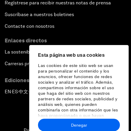
Regístrese para recibir nuestras notas de prensa
Suscríbase a nuestros boletines
Contacte con nosotros
Enlaces directos
La sostenibilidad en el Foro
Esta página web usa cookies
Carreras profesionales
Las cookies de este sitio web se usan
para personalizar el contenido y los
anuncios, ofrecer funciones de redes
Ediciones en otros idiomas
sociales y analizar el tráfico. Además,
compartimos información sobre el uso
EN
ES
中文
日本語
▪
▪
▪
que haga del sitio web con nuestros
partners de redes sociales, publicidad y
análisis web, quienes pueden
combinarla con otra información que les
haya proporcionado o que hayan
recopilado a partir del uso que haya
Denegar
hecho de sus servicios.
Política de privacidad y normas de uso