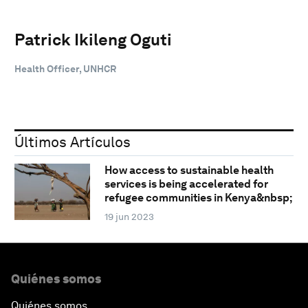
Patrick Ikileng Oguti
Health Officer, UNHCR
Últimos Artículos
How access to sustainable health
services is being accelerated for
refugee communities in Kenya&nbsp;
19 jun 2023
Quiénes somos
Quiénes somos