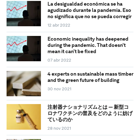
La desigualdad económica se ha
agudizado durante la pandemia. Eso
no significa que no se pueda corregir
12 abr 2022
Economic inequality has deepened
during the pandemic. That doesn’t
mean it can’t be fixed
07 abr 2022
4 experts on sustainable mass timber
and the green future of building
30 nov 2021
注射器ナショナリズムとは ― 新型コ
ロナワクチンの普及をどのように妨げ
ているのか
28 nov 2021