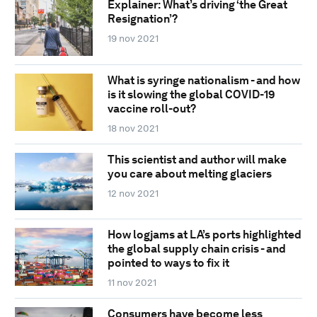
Explainer: What’s driving ‘the Great
Resignation’?
19 nov 2021
What is syringe nationalism - and how
is it slowing the global COVID-19
vaccine roll-out?
18 nov 2021
This scientist and author will make
you care about melting glaciers
12 nov 2021
How logjams at LA’s ports highlighted
the global supply chain crisis - and
pointed to ways to fix it
11 nov 2021
Consumers have become less