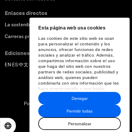
Enlaces directos
La sostenibilidad en el Foro
Esta página web usa cookies
Carreras profesionales
Las cookies de este sitio web se usan
para personalizar el contenido y los
anuncios, ofrecer funciones de redes
Ediciones en otros idiomas
sociales y analizar el tráfico. Además,
compartimos información sobre el uso
EN
ES
中文
日本語
▪
▪
▪
que haga del sitio web con nuestros
partners de redes sociales, publicidad y
análisis web, quienes pueden
combinarla con otra información que les
haya proporcionado o que hayan
recopilado a partir del uso que haya
Denegar
hecho de sus servicios.
Política de privacidad y normas de uso
Permitir todas
Sitemap
Personalizar
©
2026
Foro Económico Mundial
EN
ES
中文
日本語