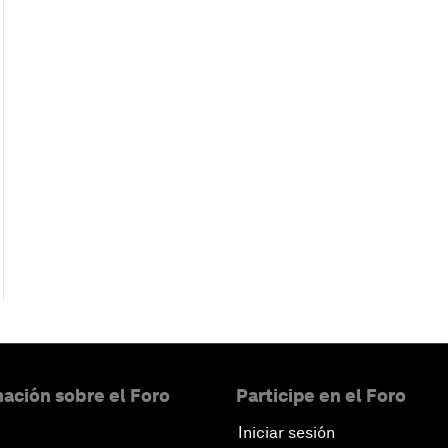
ación sobre el Foro
Participe en el Foro
Iniciar sesión