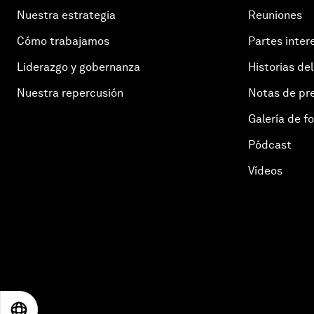
Nuestra estrategia
Reuniones
Cómo trabajamos
Partes inter
Liderazgo y gobernanza
Historias del
Nuestra repercusión
Notas de pr
Galería de f
Pódcast
Vídeos
EN
ES
中文
日本語