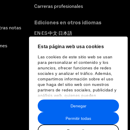
Carreras profesionales
Ediciones en otros idiomas
tras notas
EN
ES
中文
日本語
▪
▪
▪
ines
Esta página web usa cookies
Las cookies de este sitio web se usan
para personalizar el contenido y los
anuncios, ofrecer funciones de redes
sociales y analizar el tráfico. Además,
compartimos información sobre el uso
que haga del sitio web con nuestros
partners de redes sociales, publicidad y
análisis web, quienes pueden
combinarla con otra información que les
Denegar
haya proporcionado o que hayan
recopilado a partir del uso que haya
hecho de sus servicios.
Permitir todas