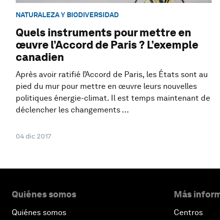
NATURALEZA Y BIODIVERSIDAD
Quels instruments pour mettre en
œuvre l’Accord de Paris ? L’exemple
canadien
Après avoir ratifié l’Accord de Paris, les États sont au
pied du mur pour mettre en œuvre leurs nouvelles
politiques énergie-climat. Il est temps maintenant de
déclencher les changements ...
04 dic 2017
Quiénes somos
Más inform
Quiénes somos
Centros