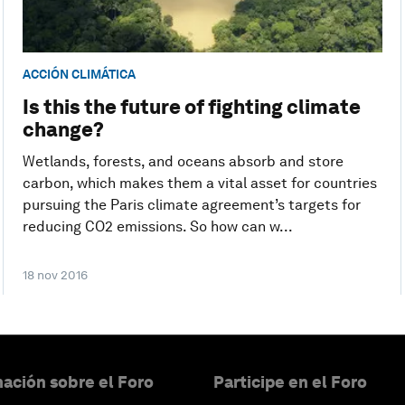
ACCIÓN CLIMÁTICA
Is this the future of fighting climate
change?
Wetlands, forests, and oceans absorb and store
carbon, which makes them a vital asset for countries
pursuing the Paris climate agreement’s targets for
reducing CO2 emissions. So how can w...
18 nov 2016
ación sobre el Foro
Participe en el Foro