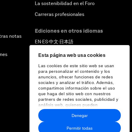
La sostenibilidad en el Foro
Carreras profesionales
Ediciones en otros idiomas
tras notas
EN
ES
中文
日本語
▪
▪
▪
ines
Esta página web usa cookies
Las cookies de este sitio web se usan
para personalizar el contenido y los
anuncios, ofrecer funciones de redes
sociales y analizar el tráfico. Además,
compartimos información sobre el uso
que haga del sitio web con nuestros
partners de redes sociales, publicidad y
análisis web, quienes pueden
combinarla con otra información que les
Denegar
haya proporcionado o que hayan
recopilado a partir del uso que haya
hecho de sus servicios.
Permitir todas