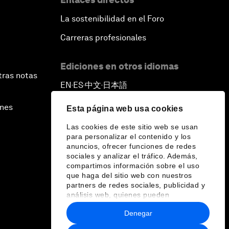
La sostenibilidad en el Foro
Carreras profesionales
Ediciones en otros idiomas
tras notas
EN
ES
中文
日本語
▪
▪
▪
ines
Esta página web usa cookies
Las cookies de este sitio web se usan
para personalizar el contenido y los
anuncios, ofrecer funciones de redes
sociales y analizar el tráfico. Además,
compartimos información sobre el uso
que haga del sitio web con nuestros
partners de redes sociales, publicidad y
análisis web, quienes pueden
combinarla con otra información que les
Denegar
haya proporcionado o que hayan
recopilado a partir del uso que haya