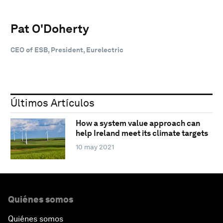
Pat O'Doherty
CEO of ESB, President, Eurelectric
Últimos Artículos
How a system value approach can
help Ireland meet its climate targets
10 may 2021
Quiénes somos
Quiénes somos