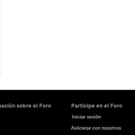
ación sobre el Foro
Participe en el Foro
Iniciar sesión
Asóciese con nosotros