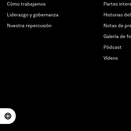
Cómo trabajamos
Partes inter
Liderazgo y gobernanza
Historias del
Nuestra repercusión
Notas de pr
Galería de f
Pódcast
Vídeos
EN
ES
中文
日本語