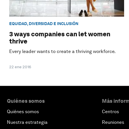
EQUIDAD, DIVERSIDAD E INCLUSIÓN
3 ways companies can let women
thrive
Every leader wants to create a thriving workforce.
22 ene 2016
Quiénes somos
Más inform
Quiénes somos
Centros
Nuestra estrategia
Reuniones