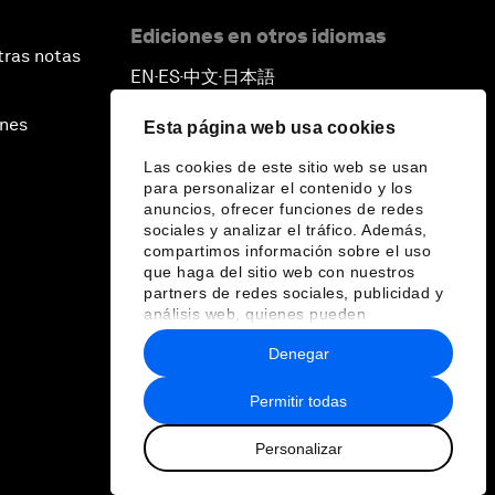
Ediciones en otros idiomas
tras notas
EN
ES
中文
日本語
▪
▪
▪
ines
Esta página web usa cookies
Las cookies de este sitio web se usan
para personalizar el contenido y los
anuncios, ofrecer funciones de redes
sociales y analizar el tráfico. Además,
compartimos información sobre el uso
que haga del sitio web con nuestros
partners de redes sociales, publicidad y
análisis web, quienes pueden
combinarla con otra información que les
Denegar
haya proporcionado o que hayan
recopilado a partir del uso que haya
hecho de sus servicios.
Permitir todas
Personalizar