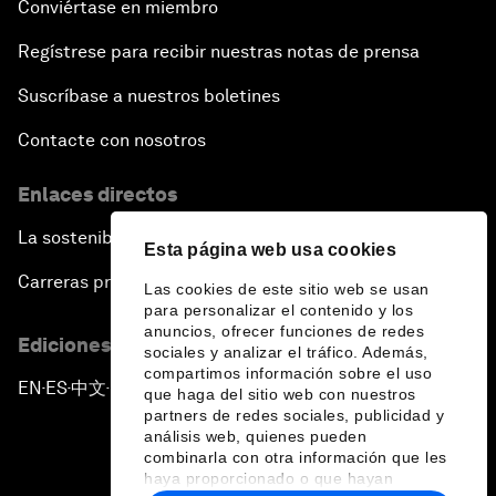
Conviértase en miembro
Regístrese para recibir nuestras notas de prensa
Suscríbase a nuestros boletines
Contacte con nosotros
Enlaces directos
La sostenibilidad en el Foro
Esta página web usa cookies
Carreras profesionales
Las cookies de este sitio web se usan
para personalizar el contenido y los
anuncios, ofrecer funciones de redes
Ediciones en otros idiomas
sociales y analizar el tráfico. Además,
compartimos información sobre el uso
EN
ES
中文
日本語
▪
▪
▪
que haga del sitio web con nuestros
partners de redes sociales, publicidad y
análisis web, quienes pueden
combinarla con otra información que les
haya proporcionado o que hayan