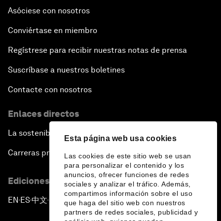
Asóciese con nosotros
Conviértase en miembro
Regístrese para recibir nuestras notas de prensa
Suscríbase a nuestros boletines
Contacte con nosotros
Enlaces directos
La sostenibilidad en el Foro
Esta página web usa cookies
Carreras profesionales
Las cookies de este sitio web se usan
para personalizar el contenido y los
anuncios, ofrecer funciones de redes
Ediciones en otros idiomas
sociales y analizar el tráfico. Además,
compartimos información sobre el uso
EN
ES
中文
日本語
▪
▪
▪
que haga del sitio web con nuestros
partners de redes sociales, publicidad y