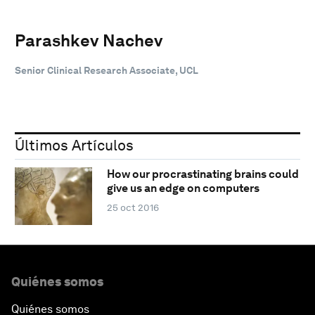
Parashkev Nachev
Senior Clinical Research Associate, UCL
Últimos Artículos
How our procrastinating brains could
give us an edge on computers
25 oct 2016
Quiénes somos
Quiénes somos