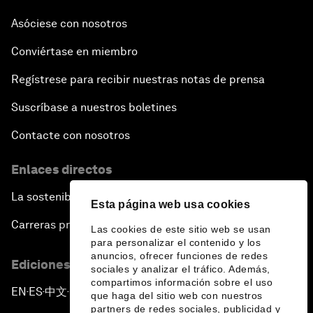
Asóciese con nosotros
Conviértase en miembro
Regístrese para recibir nuestras notas de prensa
Suscríbase a nuestros boletines
Contacte con nosotros
Enlaces directos
La sostenibilidad en el Foro
Esta página web usa cookies
Carreras profesionales
Las cookies de este sitio web se usan
para personalizar el contenido y los
anuncios, ofrecer funciones de redes
Ediciones en otros idiomas
sociales y analizar el tráfico. Además,
compartimos información sobre el uso
EN
ES
中文
日本語
▪
▪
▪
que haga del sitio web con nuestros
partners de redes sociales, publicidad y