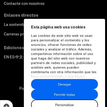
Contacte con nosotros
Enlaces directos
La sostenibilidad en el Foro
Esta página web usa cookies
Carreras profesionales
Las cookies de este sitio web se usan
para personalizar el contenido y los
anuncios, ofrecer funciones de redes
Ediciones en otros idiomas
sociales y analizar el tráfico. Además,
compartimos información sobre el uso
EN
ES
中文
日本語
▪
▪
▪
que haga del sitio web con nuestros
partners de redes sociales, publicidad y
análisis web, quienes pueden
combinarla con otra información que les
haya proporcionado o que hayan
recopilado a partir del uso que haya
Denegar
hecho de sus servicios.
Política de privacidad y normas de uso
Permitir todas
Sitemap
Personalizar
©
2026
Foro Económico Mundial
EN
ES
中文
日本語