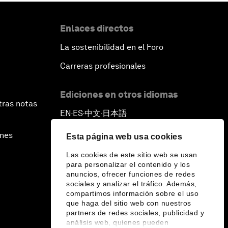
Enlaces directos
La sostenibilidad en el Foro
Carreras profesionales
Ediciones en otros idiomas
tras notas
EN
ES
中文
日本語
▪
▪
▪
ines
Esta página web usa cookies
Las cookies de este sitio web se usan
para personalizar el contenido y los
anuncios, ofrecer funciones de redes
sociales y analizar el tráfico. Además,
compartimos información sobre el uso
que haga del sitio web con nuestros
partners de redes sociales, publicidad y
análisis web, quienes pueden