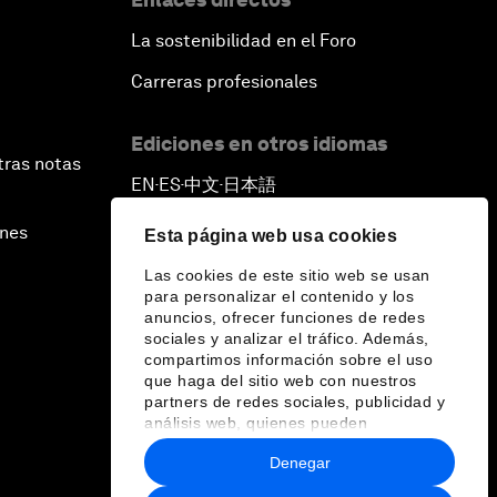
La sostenibilidad en el Foro
Carreras profesionales
Ediciones en otros idiomas
tras notas
EN
ES
中文
日本語
▪
▪
▪
ines
Esta página web usa cookies
Las cookies de este sitio web se usan
para personalizar el contenido y los
anuncios, ofrecer funciones de redes
sociales y analizar el tráfico. Además,
compartimos información sobre el uso
que haga del sitio web con nuestros
partners de redes sociales, publicidad y
análisis web, quienes pueden
combinarla con otra información que les
Denegar
haya proporcionado o que hayan
recopilado a partir del uso que haya