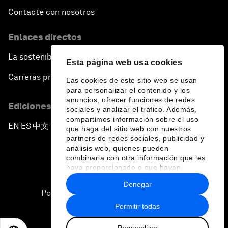
Contacte con nosotros
Enlaces directos
La sostenibilidad en el Foro
Esta página web usa cookies
Carreras profesionales
Las cookies de este sitio web se usan
para personalizar el contenido y los
anuncios, ofrecer funciones de redes
Ediciones en otros idiomas
sociales y analizar el tráfico. Además,
compartimos información sobre el uso
EN
ES
中文
日本語
▪
▪
▪
que haga del sitio web con nuestros
partners de redes sociales, publicidad y
análisis web, quienes pueden
combinarla con otra información que les
haya proporcionado o que hayan
recopilado a partir del uso que haya
Denegar
hecho de sus servicios.
Política de privacidad y normas de uso
Permitir todas
Sitemap
Personalizar